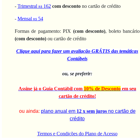
-
Trimestral
162
com desconto
no cartão de crédito
R$
-
Mensal
54
R$
Formas de pagamento:
PIX
(com desconto)
, boleto bancário
(com desconto)
ou cartão de crédito
Clique aqui para fazer um avaliação GRÁTIS das temáticas
Contábeis
ou, se preferir:
Assine já o Guia Contábil com
10% de Desconto
em seu
cartão de crédito!
ou ainda:
plano anual em
12 x sem juros
no cartão de
crédito
Termos e Condições do Plano de Acesso