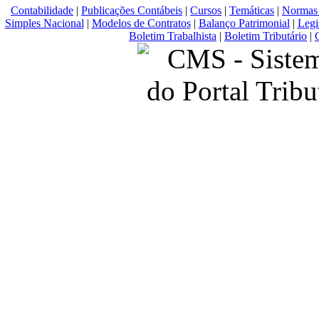
Contabilidade
|
Publicações Contábeis
|
Cursos
|
Temáticas
|
Normas 
Simples Nacional
|
Modelos de Contratos
|
Balanço Patrimonial
|
Legi
Boletim Trabalhista
|
Boletim Tributário
|