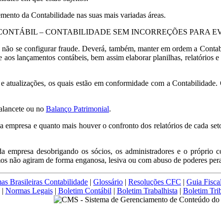
ento da Contabilidade nas suas mais variadas áreas.
CONTÁBIL – CONTABILIDADE SEM INCORREÇÕES PARA E
 não se configurar fraude. Deverá, também, manter em ordem a Contabi
 aos lançamentos contábeis, bem assim elaborar planilhas, relatórios e 
 e atualizações, os quais estão em conformidade com a Contabilidade.
Balancete ou no
Balanço Patrimonial
.
na empresa e quanto mais houver o confronto dos relatórios de cada set
da empresa desobrigando os sócios, os administradores e o próprio
smos não agiram de forma enganosa, lesiva ou com abuso de poderes pera
s Brasileiras Contabilidade
|
Glossário
|
Resoluções CFC
|
Guia Fisca
|
Normas Legais
|
Boletim Contábil
|
Boletim Trabalhista
|
Boletim Trib