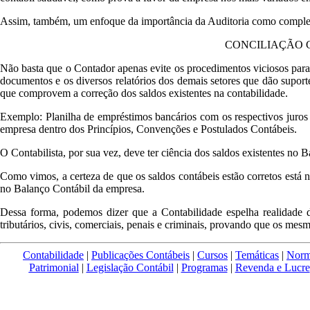
Assim, também, um enfoque da importância da Auditoria como complem
CONCILIAÇÃO 
Não basta que o Contador apenas evite os procedimentos viciosos para
documentos e os diversos relatórios dos demais setores que dão suporte
que comprovem a correção dos saldos existentes na contabilidade.
Exemplo: Planilha de empréstimos bancários com os respectivos juros
empresa dentro dos Princípios, Convenções e Postulados Contábeis.
O Contabilista, por sua vez, deve ter ciência dos saldos existentes no 
Como vimos, a certeza de que os saldos contábeis estão corretos está 
no Balanço Contábil da empresa.
Dessa forma, podemos dizer que a Contabilidade espelha realidade 
tributários, civis, comerciais, penais e criminais, provando que os me
Contabilidade
|
Publicações Contábeis
|
Cursos
|
Temáticas
|
Norma
Patrimonial
|
Legislação Contábil
|
Programas
|
Revenda e Lucre