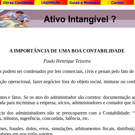
A IMPORTÂNCIA DE UMA BOA CONTABILIDADE
Paulo Henrique Teixeira
s podem ser condenados por leis comerciais, civis e penais pelo fato 
ção operacional, fazer negócios fora do objeto social, misturar ou con
atos e fatos. Se os atos do administrador são corretos: documentação a
zada para incriminar a empresa, sócios, administradores e contador que f
io dos administradores não se preocuparem com a Contabilidade: “a C
 tributos, ingerência, concordata, falência, etc.
, fraudes, dolos, erros, simulações, arbitramentos fiscais, distribuiç
bates em que estão sujeitos.