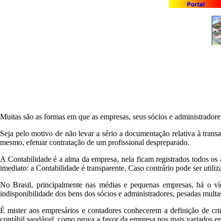
Muitas são as formas em que as empresas, seus sócios e administradore
Seja pelo motivo de não levar a sério a documentação relativa à transa
mesmo, efetuar contratação de um profissional despreparado.
A Contabilidade é a alma da empresa, nela ficam registrados todos os 
imediato: a Contabilidade é transparente. Caso contrário pode ser utili
No Brasil, principalmente nas médias e pequenas empresas, há o víc
indisponibilidade dos bens dos sócios e administradores, pesadas multas,
É mister aos empresários e contadores conhecerem a definição de crimes
contábil saudável, como prova a favor da empresa nos mais variados em