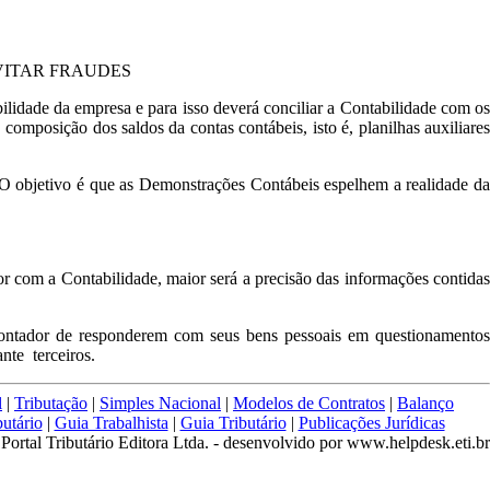
VITAR FRAUDES
lidade da empresa e para isso deverá conciliar a Contabilidade com os
composição dos saldos da contas contábeis, isto é, planilhas auxiliares
 O objetivo é que as Demonstrações Contábeis espelhem a realidade da
or com a Contabilidade, maior será a precisão das informações contidas
 contador de responderem com seus bens pessoais em questionamentos
nte terceiros.
l
|
Tributação
|
Simples Nacional
|
Modelos de Contratos
|
Balanço
utário
|
Guia Trabalhista
|
Guia Tributário
|
Publicações Jurídicas