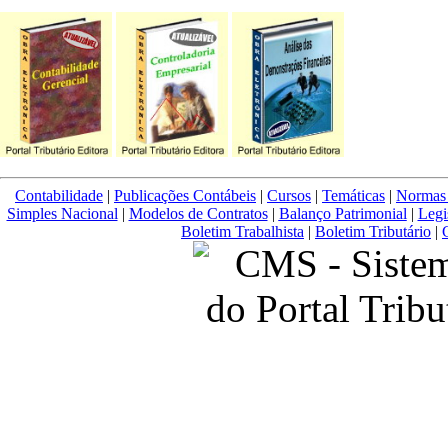
Contabilidade
|
Publicações Contábeis
|
Cursos
|
Temáticas
|
Normas 
Simples Nacional
|
Modelos de Contratos
|
Balanço Patrimonial
|
Legi
Boletim Trabalhista
|
Boletim Tributário
|